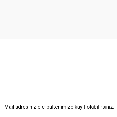
Ürün resmi kalitesiz, bozuk veya görüntülenemiyor.
Ürün açıklamasında eksik bilgiler bulunuyor.
Ürün bilgilerinde hatalar bulunuyor.
Ürün fiyatı diğer sitelerden daha pahalı.
Bu ürüne benzer farklı alternatifler olmalı.
Mail adresinizle e-bültenimize kayıt olabilirsiniz.