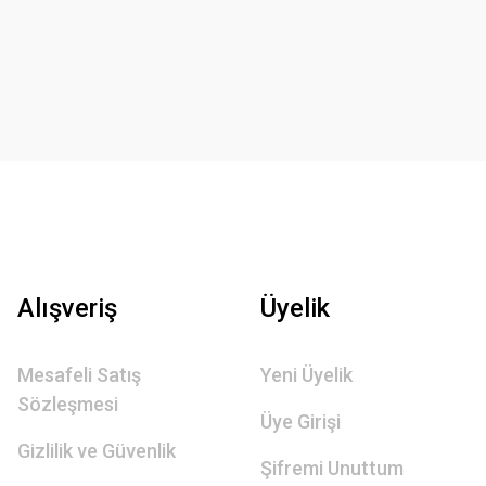
Alışveriş
Üyelik
Mesafeli Satış
Yeni Üyelik
Sözleşmesi
Üye Girişi
Gizlilik ve Güvenlik
Şifremi Unuttum