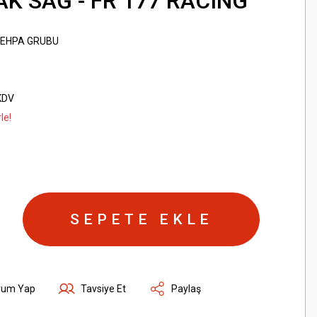
K SAĞ - FR 177 RACING
EHPA GRUBU
KDV
le!
SEPETE EKLE
rum Yap
Tavsiye Et
Paylaş