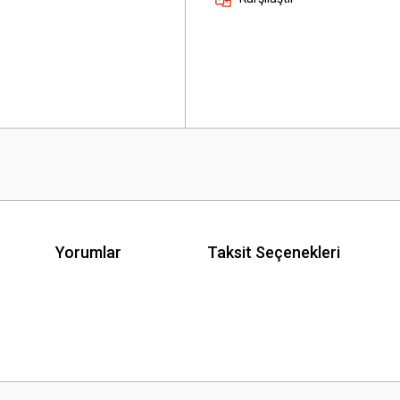
Yorumlar
Taksit Seçenekleri
 yetersiz gördüğünüz noktaları öneri formunu kullanarak tarafımıza iletebilirsini
Bu ürüne ilk yorumu siz yapın!