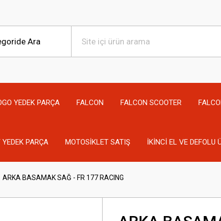
OGO YEDEK PARÇA
FALCON
FALCON SCOOTER
FALCO
 YEDEK PARÇA
MOTOSİKLET SATIŞ
İKİNCİ EL VE DEFOLU
ARKA BASAMAK SAĞ - FR 177 RACING