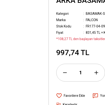
ARKA BASAMA
Kategori
BASAMAK-S
Marka
FALCON
Stok Kodu
FR177-04-09
Fiyat
831,45 TL + 
*108,27 TL den başlayan taksitler
997,74 TL
Yo
Karşılaştır