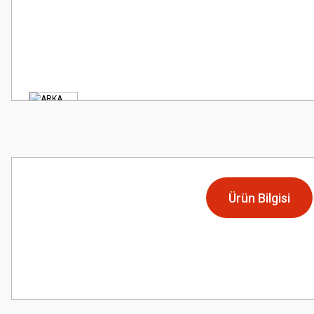
Ürün Bilgisi
Bu ürünün fiyat bilgisi, resim, ürün açıklamalarında ve diğer konularda
Görüş ve önerileriniz için teşekkür ederiz.