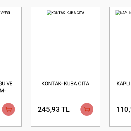
ĞÜ VE
KONTAK- KUBA CITA
KAPLİ
IM-
245,93 TL
110,