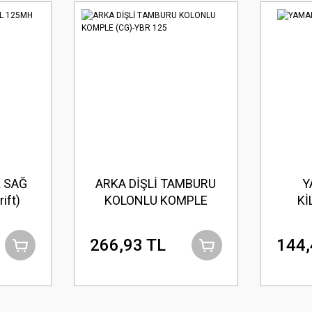
 SAĞ
ARKA DİŞLİ TAMBURU
Y
ift)
KOLONLU KOMPLE
Kİ
(CG)-YBR 125
266,93 TL
144,