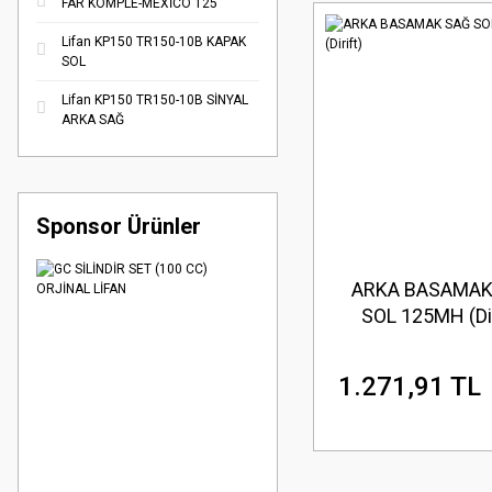
FAR KOMPLE-MEXİCO 125
Lifan KP150 TR150-10B KAPAK
SOL
Lifan KP150 TR150-10B SİNYAL
ARKA SAĞ
Sponsor Ürünler
ARKA BASAMAK
SOL 125MH (Dir
1.271,91 TL