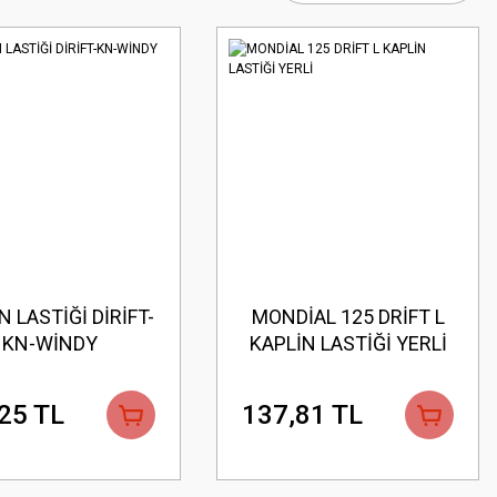
N LASTİĞİ DİRİFT-
MONDİAL 125 DRİFT L
KN-WİNDY
KAPLİN LASTİĞİ YERLİ
25 TL
137,81 TL