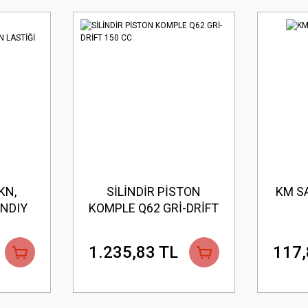
KN,
SİLİNDİR PİSTON
KM SA
INDIY
KOMPLE Q62 GRİ-DRİFT
İĞİ
150 CC
1.235,83 TL
117,