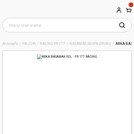
Anasayfa
FALCON
RACING FR 177
BASAMAK-SEHPA GRUBU
ARKA BASA