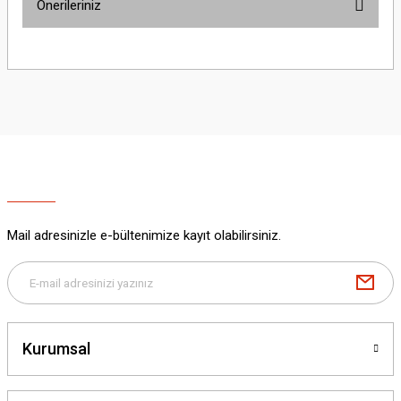
Önerileriniz
Yorum Yaz
Bu ürünün fiyat bilgisi, resim, ürün açıklamalarında ve diğer konularda
yetersiz gördüğünüz noktaları öneri formunu kullanarak tarafımıza
iletebilirsiniz.
Görüş ve önerileriniz için teşekkür ederiz.
Ürün resmi kalitesiz, bozuk veya görüntülenemiyor.
Ürün açıklamasında eksik bilgiler bulunuyor.
Ürün bilgilerinde hatalar bulunuyor.
Ürün fiyatı diğer sitelerden daha pahalı.
Mail adresinizle e-bültenimize kayıt olabilirsiniz.
Bu ürüne benzer farklı alternatifler olmalı.
Kurumsal
Gönder