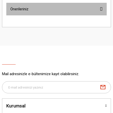
Önerileriniz
Yorum Yaz
Bu ürünün fiyat bilgisi, resim, ürün açıklamalarında ve diğer konularda
yetersiz gördüğünüz noktaları öneri formunu kullanarak tarafımıza
iletebilirsiniz.
Görüş ve önerileriniz için teşekkür ederiz.
Ürün resmi kalitesiz, bozuk veya görüntülenemiyor.
Ürün açıklamasında eksik bilgiler bulunuyor.
Ürün bilgilerinde hatalar bulunuyor.
Ürün fiyatı diğer sitelerden daha pahalı.
Mail adresinizle e-bültenimize kayıt olabilirsiniz.
Bu ürüne benzer farklı alternatifler olmalı.
Kurumsal
Gönder