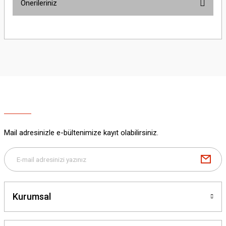
Önerileriniz
Yorum Yaz
Bu ürünün fiyat bilgisi, resim, ürün açıklamalarında ve diğer konularda
yetersiz gördüğünüz noktaları öneri formunu kullanarak tarafımıza
iletebilirsiniz.
Görüş ve önerileriniz için teşekkür ederiz.
Ürün resmi kalitesiz, bozuk veya görüntülenemiyor.
Ürün açıklamasında eksik bilgiler bulunuyor.
Ürün bilgilerinde hatalar bulunuyor.
Ürün fiyatı diğer sitelerden daha pahalı.
Mail adresinizle e-bültenimize kayıt olabilirsiniz.
Bu ürüne benzer farklı alternatifler olmalı.
Kurumsal
Gönder