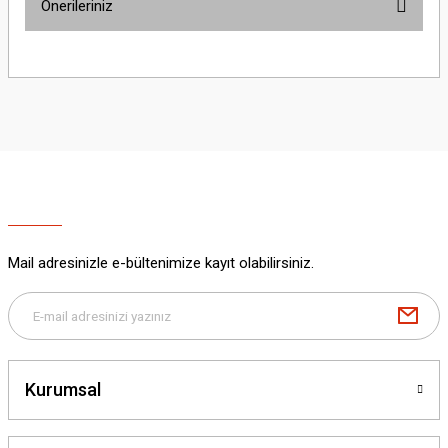
Önerileriniz
Yorum Yaz
Bu ürünün fiyat bilgisi, resim, ürün açıklamalarında ve diğer konularda
yetersiz gördüğünüz noktaları öneri formunu kullanarak tarafımıza
iletebilirsiniz.
Görüş ve önerileriniz için teşekkür ederiz.
Ürün resmi kalitesiz, bozuk veya görüntülenemiyor.
Ürün açıklamasında eksik bilgiler bulunuyor.
Ürün bilgilerinde hatalar bulunuyor.
Ürün fiyatı diğer sitelerden daha pahalı.
Mail adresinizle e-bültenimize kayıt olabilirsiniz.
Bu ürüne benzer farklı alternatifler olmalı.
Kurumsal
Gönder