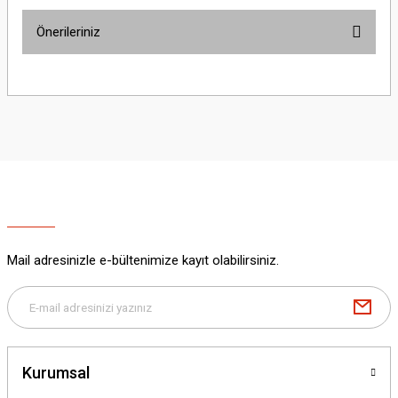
Önerileriniz
Yorum Yaz
Bu ürünün fiyat bilgisi, resim, ürün açıklamalarında ve diğer konularda
yetersiz gördüğünüz noktaları öneri formunu kullanarak tarafımıza
iletebilirsiniz.
Görüş ve önerileriniz için teşekkür ederiz.
Ürün resmi kalitesiz, bozuk veya görüntülenemiyor.
Ürün açıklamasında eksik bilgiler bulunuyor.
Ürün bilgilerinde hatalar bulunuyor.
Ürün fiyatı diğer sitelerden daha pahalı.
Mail adresinizle e-bültenimize kayıt olabilirsiniz.
Bu ürüne benzer farklı alternatifler olmalı.
Kurumsal
Gönder