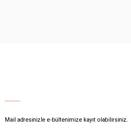
Ürün resmi kalitesiz, bozuk veya görüntülenemiyor.
Ürün açıklamasında eksik bilgiler bulunuyor.
Ürün bilgilerinde hatalar bulunuyor.
Ürün fiyatı diğer sitelerden daha pahalı.
Bu ürüne benzer farklı alternatifler olmalı.
Mail adresinizle e-bültenimize kayıt olabilirsiniz.