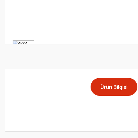
Ürün Bilgisi
Bu ürünün fiyat bilgisi, resim, ürün açıklamalarında ve diğer konularda
Görüş ve önerileriniz için teşekkür ederiz.