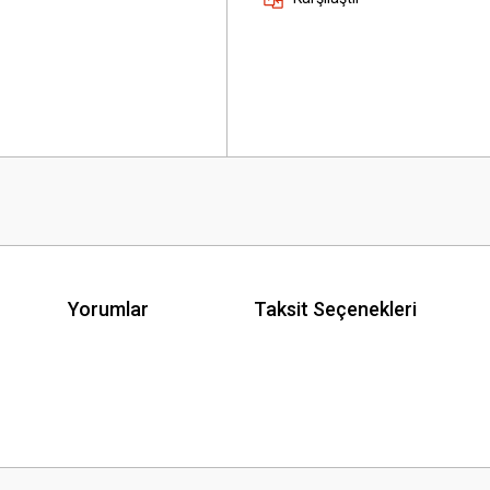
Yorumlar
Taksit Seçenekleri
 yetersiz gördüğünüz noktaları öneri formunu kullanarak tarafımıza iletebilirsini
Bu ürüne ilk yorumu siz yapın!