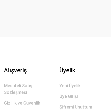
Alışveriş
Üyelik
Mesafeli Satış
Yeni Üyelik
Sözleşmesi
Üye Girişi
Gizlilik ve Güvenlik
Şifremi Unuttum