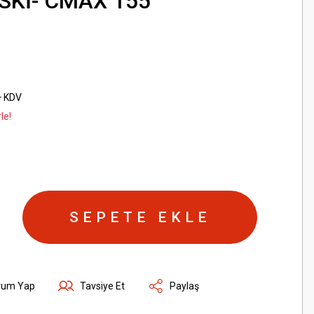
SKİ- CMAX 155
+ KDV
le!
SEPETE EKLE
rum Yap
Tavsiye Et
Paylaş