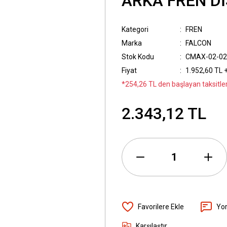
ARKA FREN Dİ
Kategori
FREN
Marka
FALCON
Stok Kodu
CMAX-02-02
Fiyat
1.952,60 TL 
*254,26 TL den başlayan taksitler
2.343,12 TL
Yo
Karşılaştır