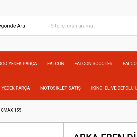
OGO YEDEK PARÇA
FALCON
FALCON SCOOTER
FALCO
 YEDEK PARÇA
MOTOSİKLET SATIŞ
İKİNCİ EL VE DEFOLU
- CMAX 155