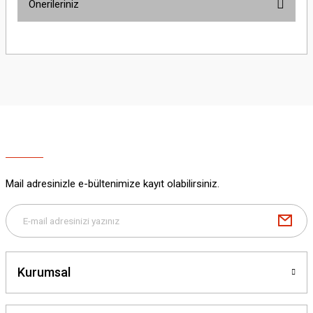
Önerileriniz
Yorum Yaz
Bu ürünün fiyat bilgisi, resim, ürün açıklamalarında ve diğer konularda
yetersiz gördüğünüz noktaları öneri formunu kullanarak tarafımıza
iletebilirsiniz.
Görüş ve önerileriniz için teşekkür ederiz.
Ürün resmi kalitesiz, bozuk veya görüntülenemiyor.
Ürün açıklamasında eksik bilgiler bulunuyor.
Ürün bilgilerinde hatalar bulunuyor.
Ürün fiyatı diğer sitelerden daha pahalı.
Mail adresinizle e-bültenimize kayıt olabilirsiniz.
Bu ürüne benzer farklı alternatifler olmalı.
Kurumsal
Gönder