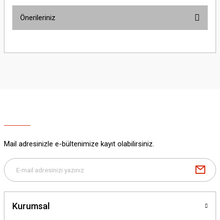
Önerileriniz
Yorum Yaz
Bu ürünün fiyat bilgisi, resim, ürün açıklamalarında ve diğer konularda
yetersiz gördüğünüz noktaları öneri formunu kullanarak tarafımıza
iletebilirsiniz.
Görüş ve önerileriniz için teşekkür ederiz.
Ürün resmi kalitesiz, bozuk veya görüntülenemiyor.
Ürün açıklamasında eksik bilgiler bulunuyor.
Ürün bilgilerinde hatalar bulunuyor.
Ürün fiyatı diğer sitelerden daha pahalı.
Mail adresinizle e-bültenimize kayıt olabilirsiniz.
Bu ürüne benzer farklı alternatifler olmalı.
Kurumsal
Gönder