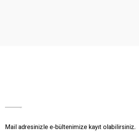
Ürün resmi kalitesiz, bozuk veya görüntülenemiyor.
Ürün açıklamasında eksik bilgiler bulunuyor.
Ürün bilgilerinde hatalar bulunuyor.
Ürün fiyatı diğer sitelerden daha pahalı.
Bu ürüne benzer farklı alternatifler olmalı.
Mail adresinizle e-bültenimize kayıt olabilirsiniz.