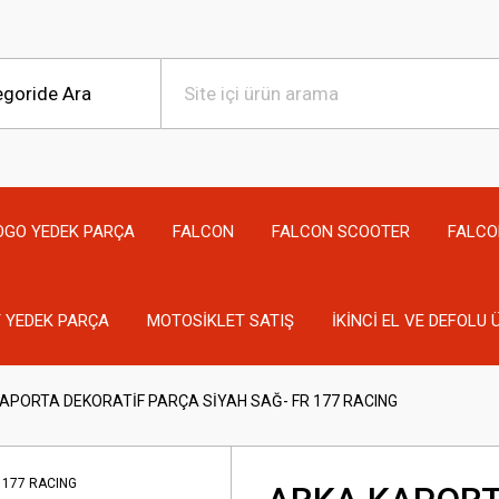
OGO YEDEK PARÇA
FALCON
FALCON SCOOTER
FALCO
 YEDEK PARÇA
MOTOSİKLET SATIŞ
İKİNCİ EL VE DEFOLU
APORTA DEKORATİF PARÇA SİYAH SAĞ- FR 177 RACING