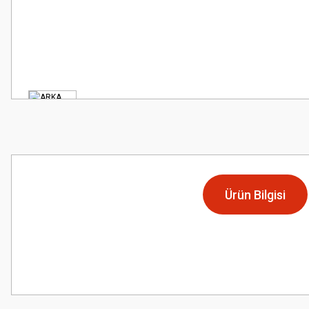
Ürün Bilgisi
Bu ürünün fiyat bilgisi, resim, ürün açıklamalarında ve diğer konularda
Görüş ve önerileriniz için teşekkür ederiz.