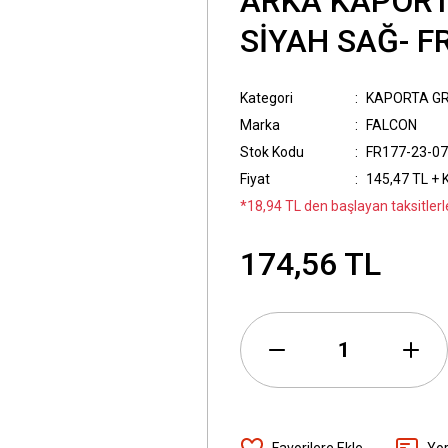
ARKA KAPORT
SİYAH SAĞ- F
Kategori
KAPORTA G
Marka
FALCON
Stok Kodu
FR177-23-07
Fiyat
145,47 TL + 
*18,94 TL den başlayan taksitlerl
174,56 TL
Yo