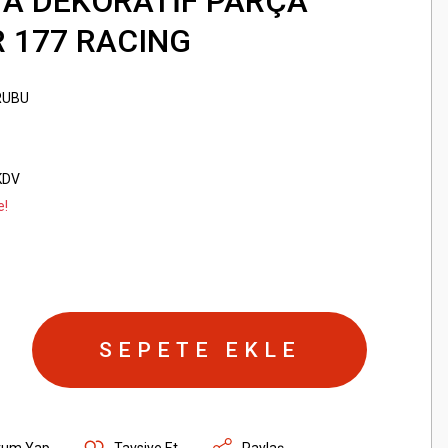
A DEKORATİF PARÇA
R 177 RACING
RUBU
KDV
e!
SEPETE EKLE
rum Yap
Tavsiye Et
Paylaş