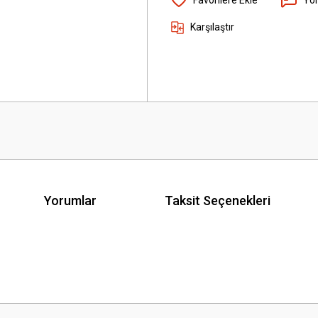
Karşılaştır
Yorumlar
Taksit Seçenekleri
 yetersiz gördüğünüz noktaları öneri formunu kullanarak tarafımıza iletebilirsini
Bu ürüne ilk yorumu siz yapın!