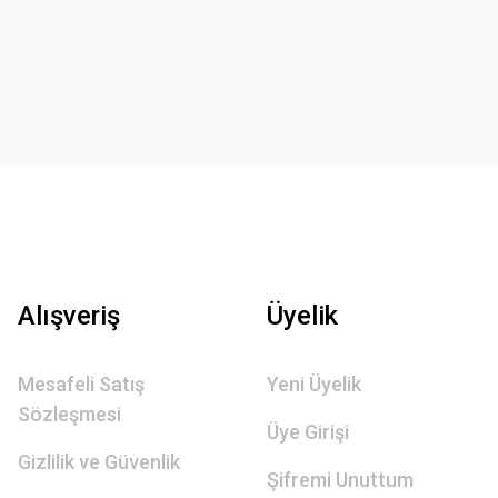
Alışveriş
Üyelik
Mesafeli Satış
Yeni Üyelik
Sözleşmesi
Üye Girişi
Gizlilik ve Güvenlik
Şifremi Unuttum