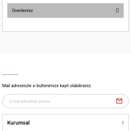
Önerileriniz
Yorum Yaz
Bu ürünün fiyat bilgisi, resim, ürün açıklamalarında ve diğer konularda
yetersiz gördüğünüz noktaları öneri formunu kullanarak tarafımıza
iletebilirsiniz.
Görüş ve önerileriniz için teşekkür ederiz.
Ürün resmi kalitesiz, bozuk veya görüntülenemiyor.
Ürün açıklamasında eksik bilgiler bulunuyor.
Ürün bilgilerinde hatalar bulunuyor.
Ürün fiyatı diğer sitelerden daha pahalı.
Mail adresinizle e-bültenimize kayıt olabilirsiniz.
Bu ürüne benzer farklı alternatifler olmalı.
Kurumsal
Gönder