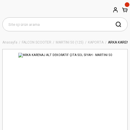
Anasayfa
FALCON SCOOTER
MARTİNİ 50 (125)
KAPORTA
ARKA KARENAJ