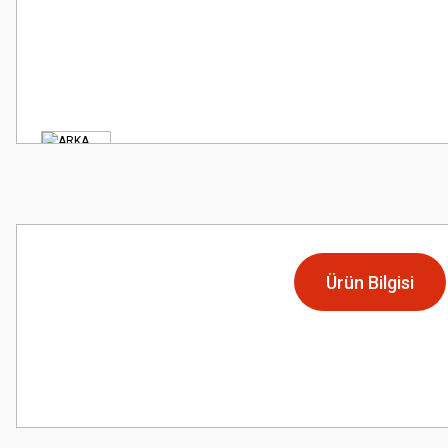
Ürün Bilgisi
Bu ürünün fiyat bilgisi, resim, ürün açıklamalarında ve diğer konularda
Görüş ve önerileriniz için teşekkür ederiz.