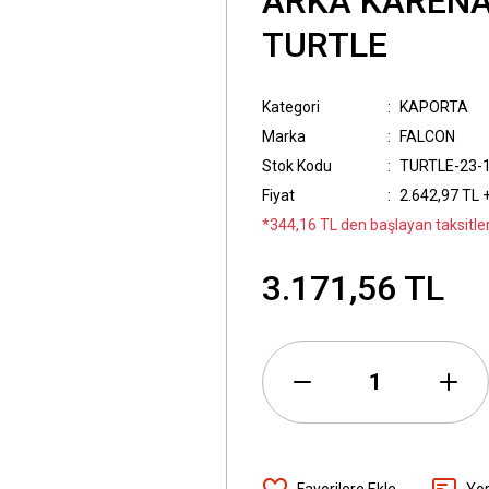
ARKA KARENA
TURTLE
Kategori
KAPORTA
Marka
FALCON
Stok Kodu
TURTLE-23-
Fiyat
2.642,97 TL 
*344,16 TL den başlayan taksitler
3.171,56 TL
Yo