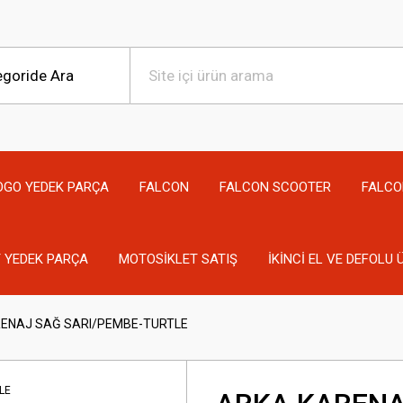
OGO YEDEK PARÇA
FALCON
FALCON SCOOTER
FALCO
 YEDEK PARÇA
MOTOSİKLET SATIŞ
İKİNCİ EL VE DEFOLU
ENAJ SAĞ SARI/PEMBE-TURTLE