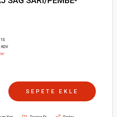
J SAĞ SARI/PEMBE-
11S
+ KDV
le!
SEPETE EKLE
rum Yap
Tavsiye Et
Paylaş