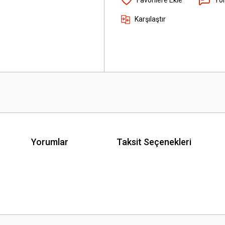
Karşılaştır
Yorumlar
Taksit Seçenekleri
 yetersiz gördüğünüz noktaları öneri formunu kullanarak tarafımıza iletebilirsini
Bu ürüne ilk yorumu siz yapın!