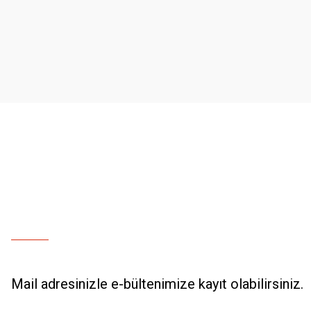
Ürün resmi kalitesiz, bozuk veya görüntülenemiyor.
Ürün açıklamasında eksik bilgiler bulunuyor.
Ürün bilgilerinde hatalar bulunuyor.
Ürün fiyatı diğer sitelerden daha pahalı.
Bu ürüne benzer farklı alternatifler olmalı.
Mail adresinizle e-bültenimize kayıt olabilirsiniz.