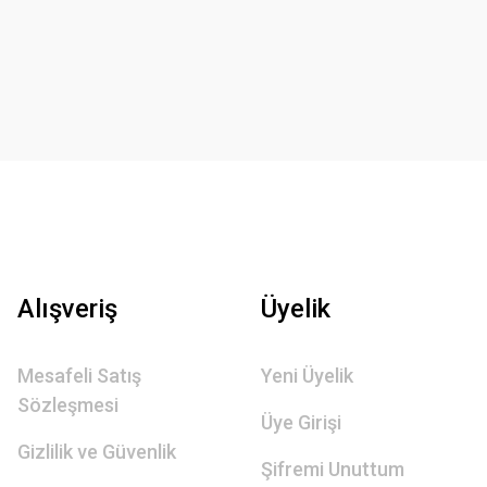
Alışveriş
Üyelik
Mesafeli Satış
Yeni Üyelik
Sözleşmesi
Üye Girişi
Gizlilik ve Güvenlik
Şifremi Unuttum