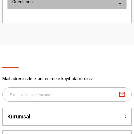
Önerileriniz
Yorum Yaz
Bu ürünün fiyat bilgisi, resim, ürün açıklamalarında ve diğer konularda
yetersiz gördüğünüz noktaları öneri formunu kullanarak tarafımıza
iletebilirsiniz.
Görüş ve önerileriniz için teşekkür ederiz.
Ürün resmi kalitesiz, bozuk veya görüntülenemiyor.
Ürün açıklamasında eksik bilgiler bulunuyor.
Ürün bilgilerinde hatalar bulunuyor.
Ürün fiyatı diğer sitelerden daha pahalı.
Mail adresinizle e-bültenimize kayıt olabilirsiniz.
Bu ürüne benzer farklı alternatifler olmalı.
Kurumsal
Gönder