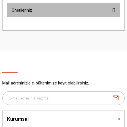
Önerileriniz
Yorum Yaz
Bu ürünün fiyat bilgisi, resim, ürün açıklamalarında ve diğer konularda
yetersiz gördüğünüz noktaları öneri formunu kullanarak tarafımıza
iletebilirsiniz.
Görüş ve önerileriniz için teşekkür ederiz.
Ürün resmi kalitesiz, bozuk veya görüntülenemiyor.
Ürün açıklamasında eksik bilgiler bulunuyor.
Ürün bilgilerinde hatalar bulunuyor.
Ürün fiyatı diğer sitelerden daha pahalı.
Mail adresinizle e-bültenimize kayıt olabilirsiniz.
Bu ürüne benzer farklı alternatifler olmalı.
Kurumsal
Gönder