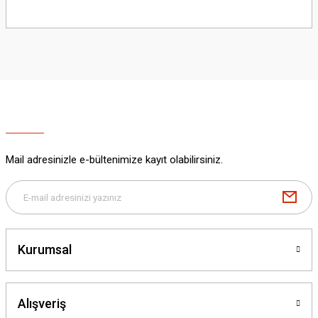
Bu ürünün fiyat bilgisi, resim, ürün açıklamalarında ve diğer konularda
yetersiz gördüğünüz noktaları öneri formunu kullanarak tarafımıza
iletebilirsiniz.
Görüş ve önerileriniz için teşekkür ederiz.
Ürün resmi kalitesiz, bozuk veya görüntülenemiyor.
Ürün açıklamasında eksik bilgiler bulunuyor.
Ürün bilgilerinde hatalar bulunuyor.
Ürün fiyatı diğer sitelerden daha pahalı.
Mail adresinizle e-bültenimize kayıt olabilirsiniz.
Bu ürüne benzer farklı alternatifler olmalı.
Kurumsal
Gönder
Alışveriş