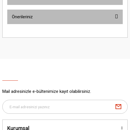
Bu ürüne ilk yorumu siz yapın!
Önerileriniz
Yorum Yaz
Bu ürünün fiyat bilgisi, resim, ürün açıklamalarında ve diğer konularda
yetersiz gördüğünüz noktaları öneri formunu kullanarak tarafımıza
iletebilirsiniz.
Görüş ve önerileriniz için teşekkür ederiz.
Ürün resmi kalitesiz, bozuk veya görüntülenemiyor.
Ürün açıklamasında eksik bilgiler bulunuyor.
Ürün bilgilerinde hatalar bulunuyor.
Ürün fiyatı diğer sitelerden daha pahalı.
Mail adresinizle e-bültenimize kayıt olabilirsiniz.
Bu ürüne benzer farklı alternatifler olmalı.
Kurumsal