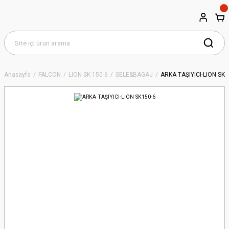
Anasayfa
FALCON
LION SK 150-6
SELE&BAGAJ
ARKA TAŞIYICI-LION SK1