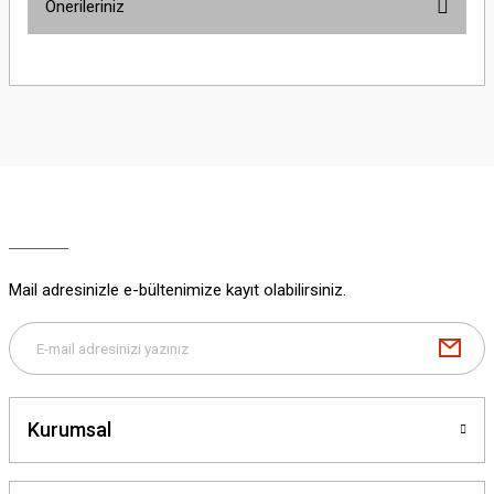
Önerileriniz
Yorum Yaz
Bu ürünün fiyat bilgisi, resim, ürün açıklamalarında ve diğer konularda
yetersiz gördüğünüz noktaları öneri formunu kullanarak tarafımıza
iletebilirsiniz.
Görüş ve önerileriniz için teşekkür ederiz.
Ürün resmi kalitesiz, bozuk veya görüntülenemiyor.
Ürün açıklamasında eksik bilgiler bulunuyor.
Ürün bilgilerinde hatalar bulunuyor.
Ürün fiyatı diğer sitelerden daha pahalı.
Mail adresinizle e-bültenimize kayıt olabilirsiniz.
Bu ürüne benzer farklı alternatifler olmalı.
Kurumsal
Gönder