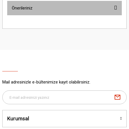
Önerileriniz
Yorum Yaz
Bu ürünün fiyat bilgisi, resim, ürün açıklamalarında ve diğer konularda
yetersiz gördüğünüz noktaları öneri formunu kullanarak tarafımıza
iletebilirsiniz.
Görüş ve önerileriniz için teşekkür ederiz.
Ürün resmi kalitesiz, bozuk veya görüntülenemiyor.
Ürün açıklamasında eksik bilgiler bulunuyor.
Ürün bilgilerinde hatalar bulunuyor.
Ürün fiyatı diğer sitelerden daha pahalı.
Mail adresinizle e-bültenimize kayıt olabilirsiniz.
Bu ürüne benzer farklı alternatifler olmalı.
Kurumsal
Gönder