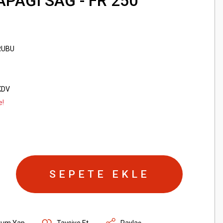
PAĞI SAĞ - FR 250
RUBU
KDV
e!
SEPETE EKLE
rum Yap
Tavsiye Et
Paylaş