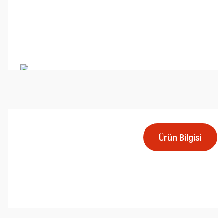
Ürün Bilgisi
Bu ürünün fiyat bilgisi, resim, ürün açıklamalarında ve diğer konularda
Görüş ve önerileriniz için teşekkür ederiz.