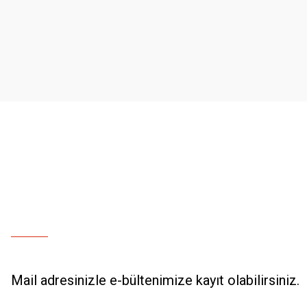
Ürün resmi kalitesiz, bozuk veya görüntülenemiyor.
Ürün açıklamasında eksik bilgiler bulunuyor.
Ürün bilgilerinde hatalar bulunuyor.
Ürün fiyatı diğer sitelerden daha pahalı.
Bu ürüne benzer farklı alternatifler olmalı.
Mail adresinizle e-bültenimize kayıt olabilirsiniz.