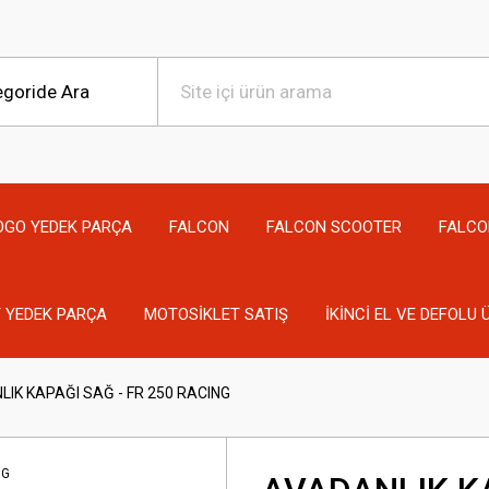
OGO YEDEK PARÇA
FALCON
FALCON SCOOTER
FALCO
 YEDEK PARÇA
MOTOSİKLET SATIŞ
İKİNCİ EL VE DEFOLU
IK KAPAĞI SAĞ - FR 250 RACING