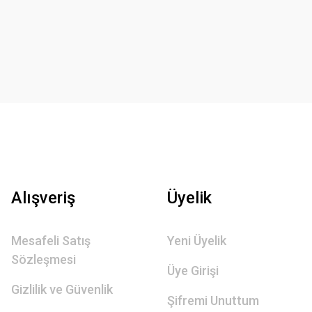
Alışveriş
Üyelik
Mesafeli Satış
Yeni Üyelik
Sözleşmesi
Üye Girişi
Gizlilik ve Güvenlik
Şifremi Unuttum