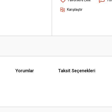
Karşılaştır
Yorumlar
Taksit Seçenekleri
 yetersiz gördüğünüz noktaları öneri formunu kullanarak tarafımıza iletebilirsini
Bu ürüne ilk yorumu siz yapın!