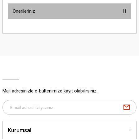
Önerileriniz
Yorum Yaz
Bu ürünün fiyat bilgisi, resim, ürün açıklamalarında ve diğer konularda
yetersiz gördüğünüz noktaları öneri formunu kullanarak tarafımıza
iletebilirsiniz.
Görüş ve önerileriniz için teşekkür ederiz.
Ürün resmi kalitesiz, bozuk veya görüntülenemiyor.
Ürün açıklamasında eksik bilgiler bulunuyor.
Ürün bilgilerinde hatalar bulunuyor.
Ürün fiyatı diğer sitelerden daha pahalı.
Mail adresinizle e-bültenimize kayıt olabilirsiniz.
Bu ürüne benzer farklı alternatifler olmalı.
Kurumsal
Gönder