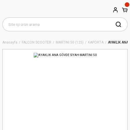
Anasayfa
FALCON SCOOTER
MARTİNİ 50 (125)
KAPORTA
AYAKLIK ANA