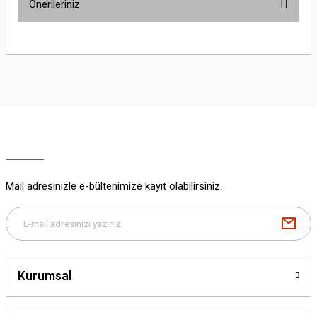
Önerileriniz
Yorum Yaz
Bu ürünün fiyat bilgisi, resim, ürün açıklamalarında ve diğer konularda
yetersiz gördüğünüz noktaları öneri formunu kullanarak tarafımıza
iletebilirsiniz.
Görüş ve önerileriniz için teşekkür ederiz.
Ürün resmi kalitesiz, bozuk veya görüntülenemiyor.
Ürün açıklamasında eksik bilgiler bulunuyor.
Ürün bilgilerinde hatalar bulunuyor.
Ürün fiyatı diğer sitelerden daha pahalı.
Mail adresinizle e-bültenimize kayıt olabilirsiniz.
Bu ürüne benzer farklı alternatifler olmalı.
Kurumsal
Gönder