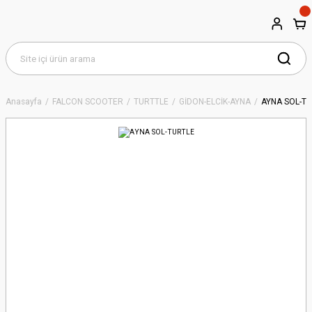
Anasayfa
FALCON SCOOTER
TURTTLE
GİDON-ELCİK-AYNA
AYNA SOL-T