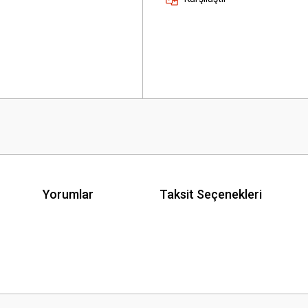
Yorumlar
Taksit Seçenekleri
 yetersiz gördüğünüz noktaları öneri formunu kullanarak tarafımıza iletebilirsini
Bu ürüne ilk yorumu siz yapın!