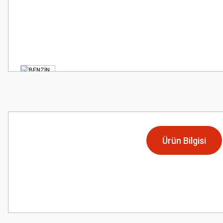
Ürün Bilgisi
Bu ürünün fiyat bilgisi, resim, ürün açıklamalarında ve diğer konularda
Görüş ve önerileriniz için teşekkür ederiz.