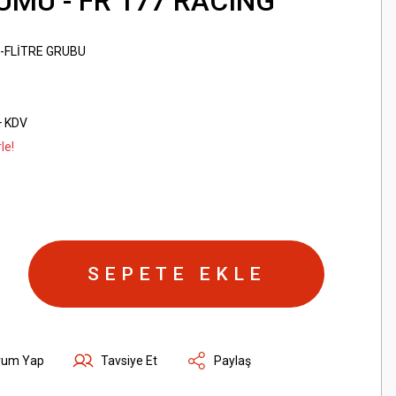
MU - FR 177 RACING
-FLİTRE GRUBU
+ KDV
le!
SEPETE EKLE
rum Yap
Tavsiye Et
Paylaş