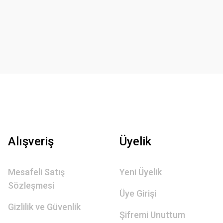
Alışveriş
Üyelik
Mesafeli Satış
Yeni Üyelik
Sözleşmesi
Üye Girişi
Gizlilik ve Güvenlik
Şifremi Unuttum