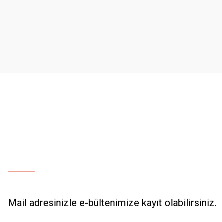
Ürün resmi kalitesiz, bozuk veya görüntülenemiyor.
Ürün açıklamasında eksik bilgiler bulunuyor.
Ürün bilgilerinde hatalar bulunuyor.
Ürün fiyatı diğer sitelerden daha pahalı.
Bu ürüne benzer farklı alternatifler olmalı.
Mail adresinizle e-bültenimize kayıt olabilirsiniz.