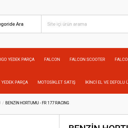
OGO YEDEK PARÇA
FALCON
FALCON SCOOTER
FALCO
 YEDEK PARÇA
MOTOSİKLET SATIŞ
İKİNCİ EL VE DEFOLU
U
BENZİN HORTUMU - FR 177 RACING