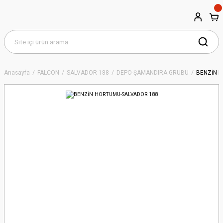
Anasayfa
FALCON
SALVADOR 188
DEPO-ŞAMANDIRA GRUBU
BENZİN 