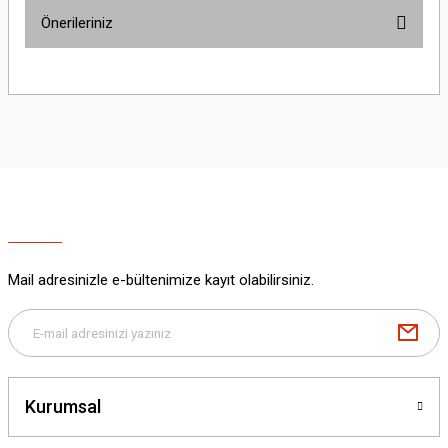
Önerileriniz
Yorum Yaz
Bu ürünün fiyat bilgisi, resim, ürün açıklamalarında ve diğer konularda
yetersiz gördüğünüz noktaları öneri formunu kullanarak tarafımıza
iletebilirsiniz.
Görüş ve önerileriniz için teşekkür ederiz.
Ürün resmi kalitesiz, bozuk veya görüntülenemiyor.
Ürün açıklamasında eksik bilgiler bulunuyor.
Ürün bilgilerinde hatalar bulunuyor.
Ürün fiyatı diğer sitelerden daha pahalı.
Mail adresinizle e-bültenimize kayıt olabilirsiniz.
Bu ürüne benzer farklı alternatifler olmalı.
Kurumsal
Gönder