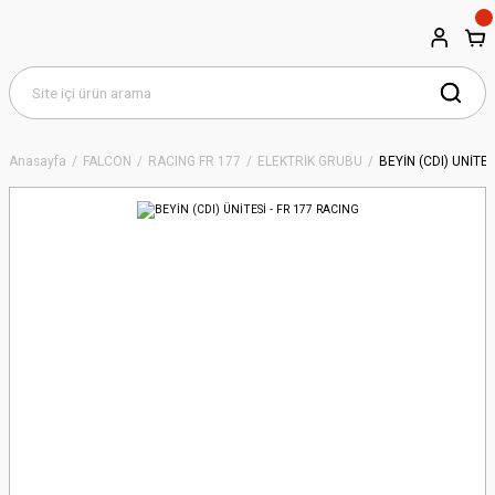
Anasayfa
FALCON
RACING FR 177
ELEKTRİK GRUBU
BEYİN (CDI) ÜNİTES