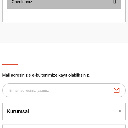
Önerileriniz
Yorum Yaz
Bu ürünün fiyat bilgisi, resim, ürün açıklamalarında ve diğer konularda
yetersiz gördüğünüz noktaları öneri formunu kullanarak tarafımıza
iletebilirsiniz.
Görüş ve önerileriniz için teşekkür ederiz.
Ürün resmi kalitesiz, bozuk veya görüntülenemiyor.
Ürün açıklamasında eksik bilgiler bulunuyor.
Ürün bilgilerinde hatalar bulunuyor.
Ürün fiyatı diğer sitelerden daha pahalı.
Mail adresinizle e-bültenimize kayıt olabilirsiniz.
Bu ürüne benzer farklı alternatifler olmalı.
Kurumsal
Gönder