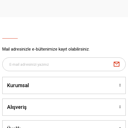
iletebilirsiniz.
Görüş ve önerileriniz için teşekkür ederiz.
Ürün resmi kalitesiz, bozuk veya görüntülenemiyor.
Ürün açıklamasında eksik bilgiler bulunuyor.
Ürün bilgilerinde hatalar bulunuyor.
Ürün fiyatı diğer sitelerden daha pahalı.
Mail adresinizle e-bültenimize kayıt olabilirsiniz.
Bu ürüne benzer farklı alternatifler olmalı.
Kurumsal
Gönder
Alışveriş