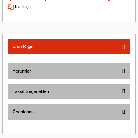
Karşılaştır
Ürün Bilgisi
Yorumlar
Taksit Seçenekleri
Bu ürüne ilk yorumu siz yapın!
Önerileriniz
Yorum Yaz
Bu ürünün fiyat bilgisi, resim, ürün açıklamalarında ve diğer konularda
yetersiz gördüğünüz noktaları öneri formunu kullanarak tarafımıza