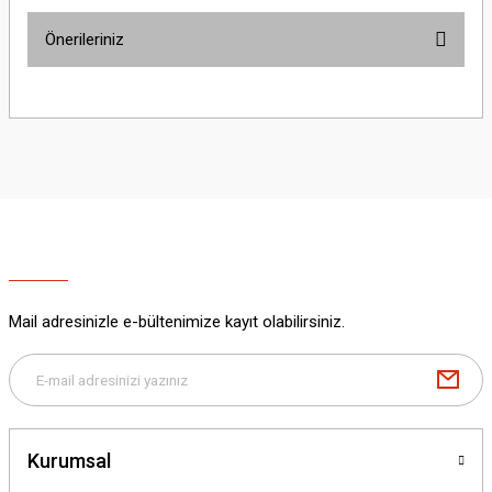
Önerileriniz
Yorum Yaz
Bu ürünün fiyat bilgisi, resim, ürün açıklamalarında ve diğer konularda
yetersiz gördüğünüz noktaları öneri formunu kullanarak tarafımıza
iletebilirsiniz.
Görüş ve önerileriniz için teşekkür ederiz.
Ürün resmi kalitesiz, bozuk veya görüntülenemiyor.
Ürün açıklamasında eksik bilgiler bulunuyor.
Ürün bilgilerinde hatalar bulunuyor.
Ürün fiyatı diğer sitelerden daha pahalı.
Mail adresinizle e-bültenimize kayıt olabilirsiniz.
Bu ürüne benzer farklı alternatifler olmalı.
Kurumsal
Gönder