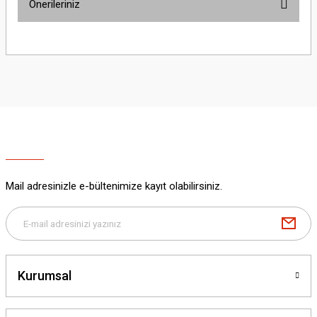
Önerileriniz
Yorum Yaz
Bu ürünün fiyat bilgisi, resim, ürün açıklamalarında ve diğer konularda
yetersiz gördüğünüz noktaları öneri formunu kullanarak tarafımıza
iletebilirsiniz.
Görüş ve önerileriniz için teşekkür ederiz.
Ürün resmi kalitesiz, bozuk veya görüntülenemiyor.
Ürün açıklamasında eksik bilgiler bulunuyor.
Ürün bilgilerinde hatalar bulunuyor.
Ürün fiyatı diğer sitelerden daha pahalı.
Mail adresinizle e-bültenimize kayıt olabilirsiniz.
Bu ürüne benzer farklı alternatifler olmalı.
Kurumsal
Gönder