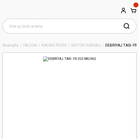
Anasayfa
FALCON
RACING FR250
MOTOR GURUBU
DEBRİYAJ TASI- FR