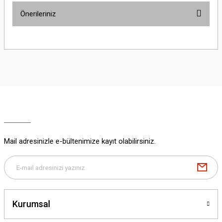
Önerileriniz
Yorum Yaz
Bu ürünün fiyat bilgisi, resim, ürün açıklamalarında ve diğer konularda
yetersiz gördüğünüz noktaları öneri formunu kullanarak tarafımıza
iletebilirsiniz.
Görüş ve önerileriniz için teşekkür ederiz.
Ürün resmi kalitesiz, bozuk veya görüntülenemiyor.
Ürün açıklamasında eksik bilgiler bulunuyor.
Ürün bilgilerinde hatalar bulunuyor.
Ürün fiyatı diğer sitelerden daha pahalı.
Mail adresinizle e-bültenimize kayıt olabilirsiniz.
Bu ürüne benzer farklı alternatifler olmalı.
Kurumsal
Gönder