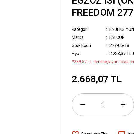
EGZOZ ISI (O
FREEDOM 277
Kategori
ENJEKSİYON 
Marka
FALCON
Stok Kodu
277-06-18
Fiyat
2.223,39 TL 
*289,52 TL den başlayan taksitler
2.668,07 TL
Yo