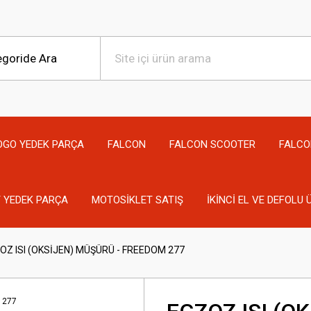
OGO YEDEK PARÇA
FALCON
FALCON SCOOTER
FALCO
 YEDEK PARÇA
MOTOSİKLET SATIŞ
İKİNCİ EL VE DEFOLU
OZ ISI (OKSİJEN) MÜŞÜRÜ - FREEDOM 277