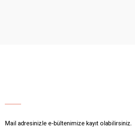
Ürün resmi kalitesiz, bozuk veya görüntülenemiyor.
Ürün açıklamasında eksik bilgiler bulunuyor.
Ürün bilgilerinde hatalar bulunuyor.
Ürün fiyatı diğer sitelerden daha pahalı.
Bu ürüne benzer farklı alternatifler olmalı.
Mail adresinizle e-bültenimize kayıt olabilirsiniz.