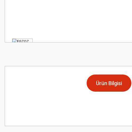
Ürün Bilgisi
Bu ürünün fiyat bilgisi, resim, ürün açıklamalarında ve diğer konularda
Görüş ve önerileriniz için teşekkür ederiz.