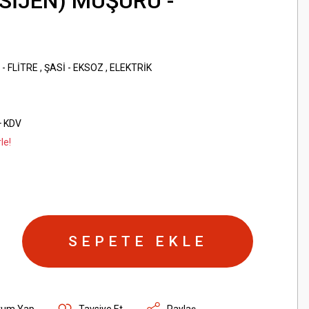
KSİJEN) MÜŞÜRÜ -
- FLİTRE
,
ŞASİ - EKSOZ
,
ELEKTRİK
+ KDV
le!
SEPETE EKLE
rum Yap
Tavsiye Et
Paylaş