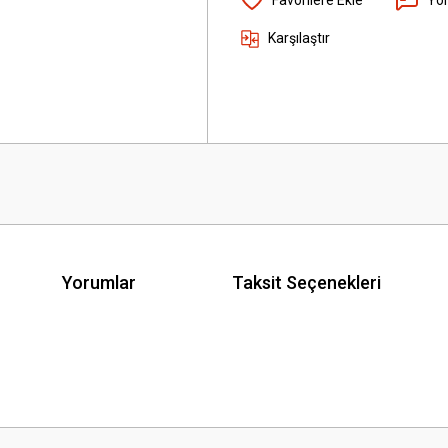
Karşılaştır
Yorumlar
Taksit Seçenekleri
 yetersiz gördüğünüz noktaları öneri formunu kullanarak tarafımıza iletebilirsini
Bu ürüne ilk yorumu siz yapın!