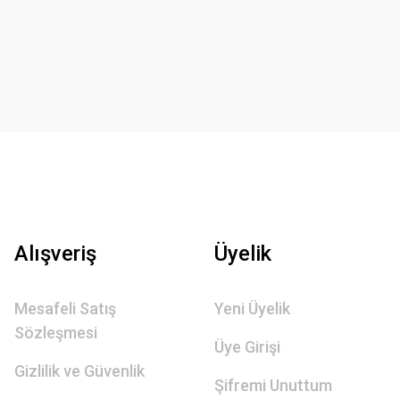
Alışveriş
Üyelik
Mesafeli Satış
Yeni Üyelik
Sözleşmesi
Üye Girişi
Gizlilik ve Güvenlik
Şifremi Unuttum