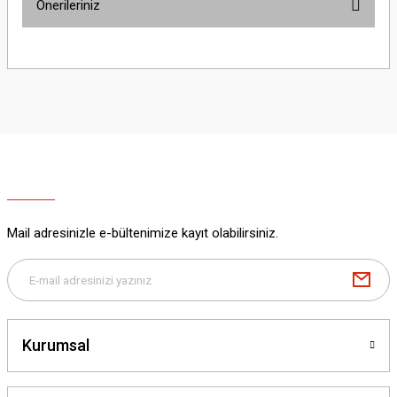
Önerileriniz
Yorum Yaz
Bu ürünün fiyat bilgisi, resim, ürün açıklamalarında ve diğer konularda
yetersiz gördüğünüz noktaları öneri formunu kullanarak tarafımıza
iletebilirsiniz.
Görüş ve önerileriniz için teşekkür ederiz.
Ürün resmi kalitesiz, bozuk veya görüntülenemiyor.
Ürün açıklamasında eksik bilgiler bulunuyor.
Ürün bilgilerinde hatalar bulunuyor.
Ürün fiyatı diğer sitelerden daha pahalı.
Mail adresinizle e-bültenimize kayıt olabilirsiniz.
Bu ürüne benzer farklı alternatifler olmalı.
Kurumsal
Gönder