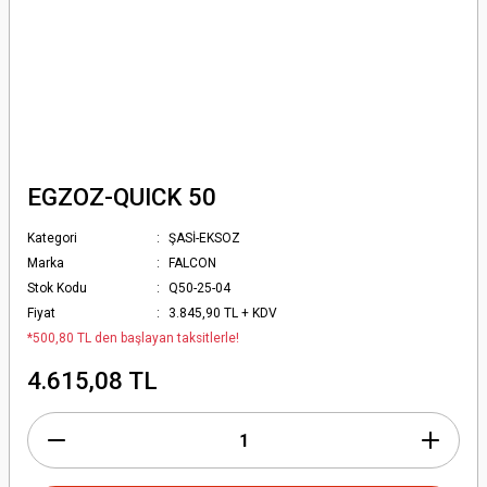
EGZOZ-QUICK 50
Kategori
ŞASİ-EKSOZ
Marka
FALCON
Stok Kodu
Q50-25-04
Fiyat
3.845,90 TL + KDV
*500,80 TL den başlayan taksitlerle!
4.615,08 TL