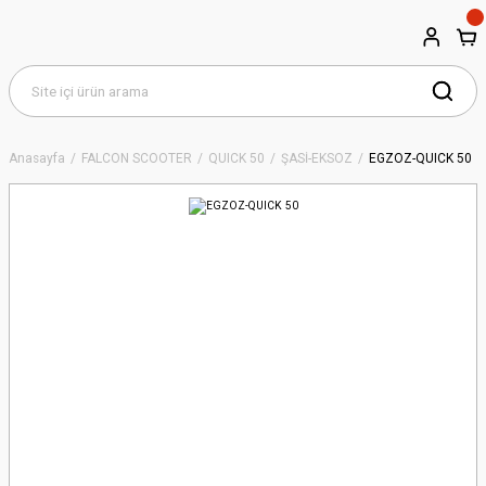
Anasayfa
FALCON SCOOTER
QUICK 50
ŞASİ-EKSOZ
EGZOZ-QUICK 50