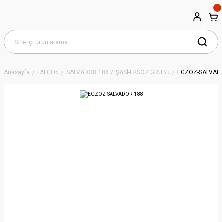
Anasayfa
FALCON
SALVADOR 188
ŞASİ-EKSOZ GRUBU
EGZOZ-SALVAD