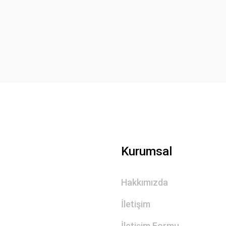
Bu ürüne ilk yorumu siz yapın!
Yorum Yaz
Gönder
Kurumsal
Hakkımızda
İletişim
İletişim Formu