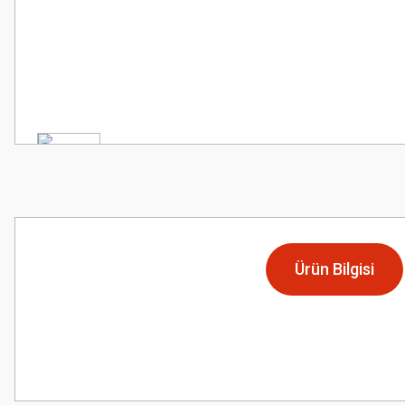
Ürün Bilgisi
Bu ürünün fiyat bilgisi, resim, ürün açıklamalarında ve diğer konularda
Görüş ve önerileriniz için teşekkür ederiz.