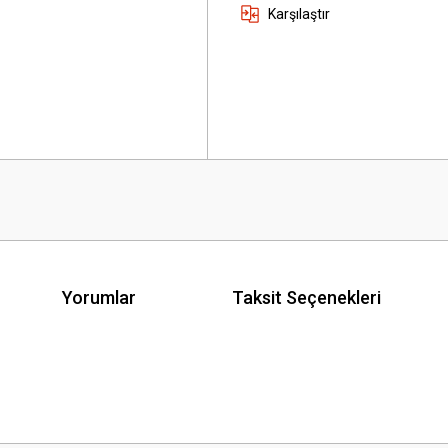
Karşılaştır
Yorumlar
Taksit Seçenekleri
 yetersiz gördüğünüz noktaları öneri formunu kullanarak tarafımıza iletebilirsini