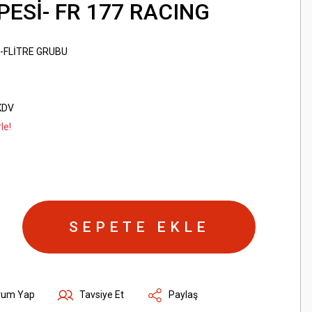
ESİ- FR 177 RACING
-FLİTRE GRUBU
KDV
le!
SEPETE EKLE
rum Yap
Tavsiye Et
Paylaş