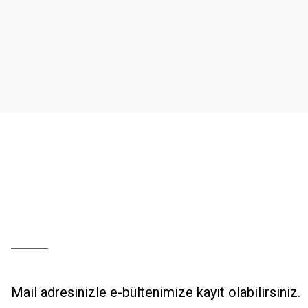
Ürün resmi kalitesiz, bozuk veya görüntülenemiyor.
Ürün açıklamasında eksik bilgiler bulunuyor.
Ürün bilgilerinde hatalar bulunuyor.
Ürün fiyatı diğer sitelerden daha pahalı.
Bu ürüne benzer farklı alternatifler olmalı.
Mail adresinizle e-bültenimize kayıt olabilirsiniz.