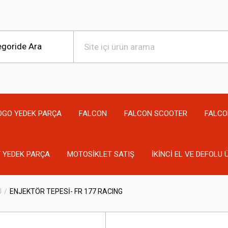
OGO YEDEK PARÇA
FALCON
FALCON SCOOTER
FALCO
 YEDEK PARÇA
MOTOSİKLET SATIŞ
İKİNCİ EL VE DEFOLU
U
ENJEKTÖR TEPESİ- FR 177 RACING