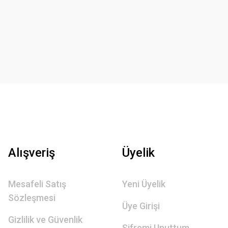
Alışveriş
Üyelik
Mesafeli Satış
Yeni Üyelik
Sözleşmesi
Üye Girişi
Gizlilik ve Güvenlik
Şifremi Unuttum