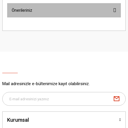
Önerileriniz
Yorum Yaz
Bu ürünün fiyat bilgisi, resim, ürün açıklamalarında ve diğer konularda
yetersiz gördüğünüz noktaları öneri formunu kullanarak tarafımıza
iletebilirsiniz.
Görüş ve önerileriniz için teşekkür ederiz.
Ürün resmi kalitesiz, bozuk veya görüntülenemiyor.
Ürün açıklamasında eksik bilgiler bulunuyor.
Ürün bilgilerinde hatalar bulunuyor.
Ürün fiyatı diğer sitelerden daha pahalı.
Mail adresinizle e-bültenimize kayıt olabilirsiniz.
Bu ürüne benzer farklı alternatifler olmalı.
Kurumsal
Gönder