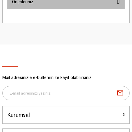
Önerileriniz
Yorum Yaz
Bu ürünün fiyat bilgisi, resim, ürün açıklamalarında ve diğer konularda
yetersiz gördüğünüz noktaları öneri formunu kullanarak tarafımıza
iletebilirsiniz.
Görüş ve önerileriniz için teşekkür ederiz.
Ürün resmi kalitesiz, bozuk veya görüntülenemiyor.
Ürün açıklamasında eksik bilgiler bulunuyor.
Ürün bilgilerinde hatalar bulunuyor.
Ürün fiyatı diğer sitelerden daha pahalı.
Mail adresinizle e-bültenimize kayıt olabilirsiniz.
Bu ürüne benzer farklı alternatifler olmalı.
Kurumsal
Gönder