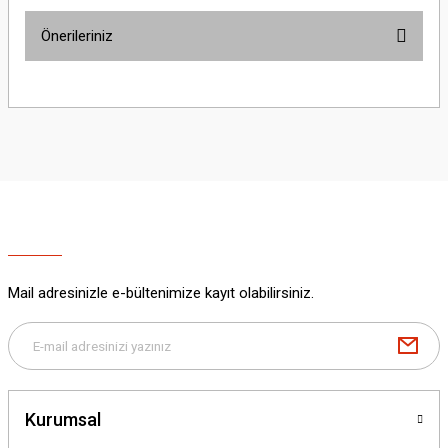
Önerileriniz
Yorum Yaz
Bu ürünün fiyat bilgisi, resim, ürün açıklamalarında ve diğer konularda
yetersiz gördüğünüz noktaları öneri formunu kullanarak tarafımıza
iletebilirsiniz.
Görüş ve önerileriniz için teşekkür ederiz.
Ürün resmi kalitesiz, bozuk veya görüntülenemiyor.
Ürün açıklamasında eksik bilgiler bulunuyor.
Ürün bilgilerinde hatalar bulunuyor.
Ürün fiyatı diğer sitelerden daha pahalı.
Mail adresinizle e-bültenimize kayıt olabilirsiniz.
Bu ürüne benzer farklı alternatifler olmalı.
Kurumsal
Gönder