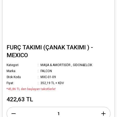
FURÇ TAKIMI (ÇANAK TAKIMI ) -
MEXICO
Kategori
MAŞA & AMORTİSÖR
,
GİDON&ELCİK
Marka
FALCON
Stok Kodu
MXC-01-09
Fiyat
352,19 TL + KDV
*45,86 TL den başlayan taksitlerle!
422,63 TL