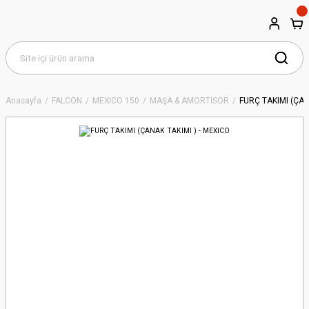
Anasayfa
FALCON
MEXICO 150
MAŞA & AMORTİSÖR
FURÇ TAKIMI (ÇAN