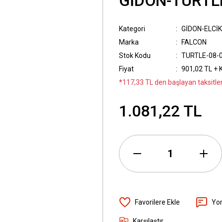
GİDON-TURTL
Kategori
GİDON-ELCİ
Marka
FALCON
Stok Kodu
TURTLE-08-
Fiyat
901,02 TL + 
*117,33 TL den başlayan taksitler
1.081,22 TL
Yo
Karşılaştır