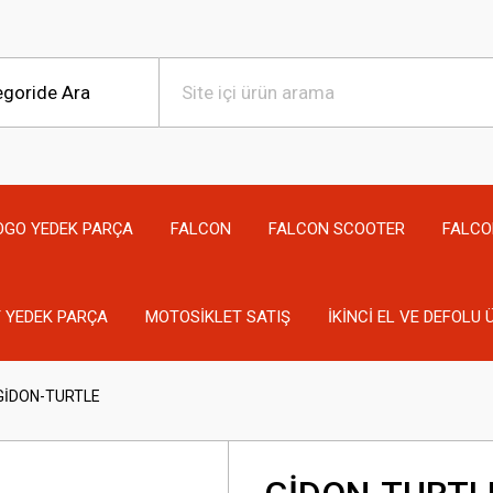
OGO YEDEK PARÇA
FALCON
FALCON SCOOTER
FALCO
 YEDEK PARÇA
MOTOSİKLET SATIŞ
İKİNCİ EL VE DEFOLU
GİDON-TURTLE