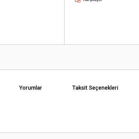
Yorumlar
Taksit Seçenekleri
 yetersiz gördüğünüz noktaları öneri formunu kullanarak tarafımıza iletebilirsini
Bu ürüne ilk yorumu siz yapın!