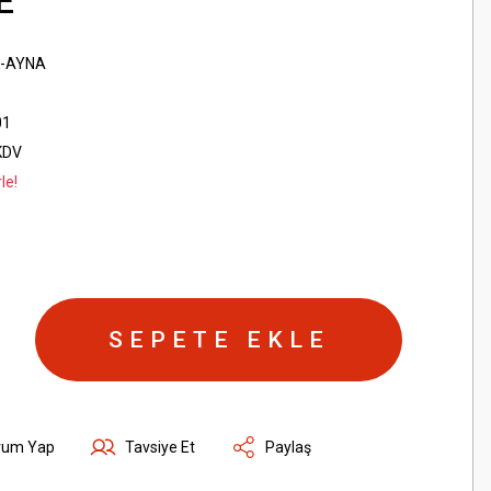
E
K-AYNA
01
KDV
le!
SEPETE EKLE
rum Yap
Tavsiye Et
Paylaş