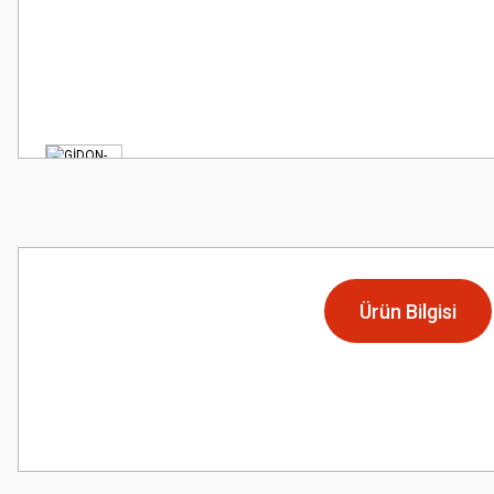
Ürün Bilgisi
Bu ürünün fiyat bilgisi, resim, ürün açıklamalarında ve diğer konularda
Görüş ve önerileriniz için teşekkür ederiz.