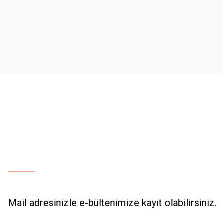
Ürün resmi kalitesiz, bozuk veya görüntülenemiyor.
Ürün açıklamasında eksik bilgiler bulunuyor.
Ürün bilgilerinde hatalar bulunuyor.
Ürün fiyatı diğer sitelerden daha pahalı.
Bu ürüne benzer farklı alternatifler olmalı.
Mail adresinizle e-bültenimize kayıt olabilirsiniz.