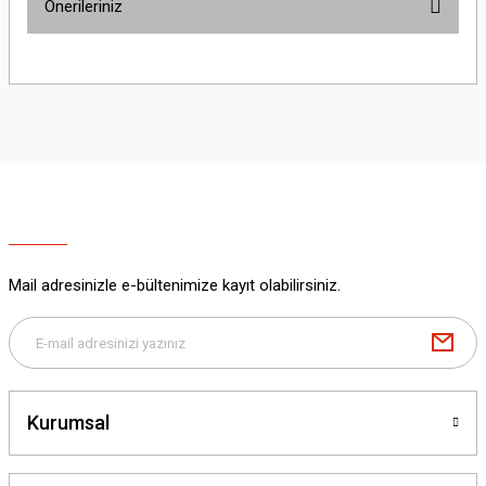
Önerileriniz
Yorum Yaz
Bu ürünün fiyat bilgisi, resim, ürün açıklamalarında ve diğer konularda
yetersiz gördüğünüz noktaları öneri formunu kullanarak tarafımıza
iletebilirsiniz.
Görüş ve önerileriniz için teşekkür ederiz.
Ürün resmi kalitesiz, bozuk veya görüntülenemiyor.
Ürün açıklamasında eksik bilgiler bulunuyor.
Ürün bilgilerinde hatalar bulunuyor.
Ürün fiyatı diğer sitelerden daha pahalı.
Mail adresinizle e-bültenimize kayıt olabilirsiniz.
Bu ürüne benzer farklı alternatifler olmalı.
Kurumsal
Gönder