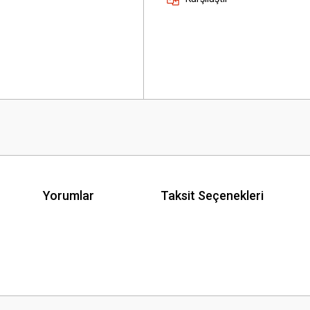
Yorumlar
Taksit Seçenekleri
 yetersiz gördüğünüz noktaları öneri formunu kullanarak tarafımıza iletebilirsini
Bu ürüne ilk yorumu siz yapın!