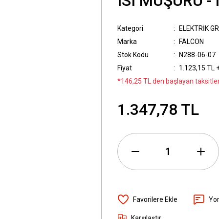
ISI MÜŞÜRÜ -
Kategori
ELEKTRİK G
Marka
FALCON
Stok Kodu
N288-06-07
Fiyat
1.123,15 TL 
*146,25 TL den başlayan taksitler
1.347,78 TL
Yo
Karşılaştır