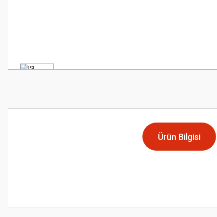
Ürün Bilgisi
Bu ürünün fiyat bilgisi, resim, ürün açıklamalarında ve diğer konularda
Görüş ve önerileriniz için teşekkür ederiz.