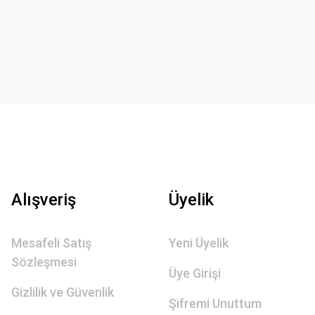
Alışveriş
Üyelik
Mesafeli Satış
Yeni Üyelik
Sözleşmesi
Üye Girişi
Gizlilik ve Güvenlik
Şifremi Unuttum