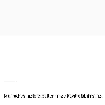
Ürün resmi kalitesiz, bozuk veya görüntülenemiyor.
Ürün açıklamasında eksik bilgiler bulunuyor.
Ürün bilgilerinde hatalar bulunuyor.
Ürün fiyatı diğer sitelerden daha pahalı.
Bu ürüne benzer farklı alternatifler olmalı.
Mail adresinizle e-bültenimize kayıt olabilirsiniz.