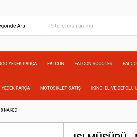
OGO YEDEK PARÇA
FALCON
FALCON SCOOTER
FALCO
 YEDEK PARÇA
MOTOSİKLET SATIŞ
İKİNCİ EL VE DEFOLU
288 NAKED