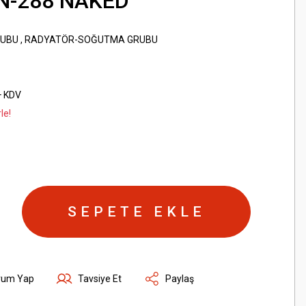
 N-288 NAKED
RUBU
,
RADYATÖR-SOĞUTMA GRUBU
+ KDV
le!
SEPETE EKLE
rum Yap
Tavsiye Et
Paylaş