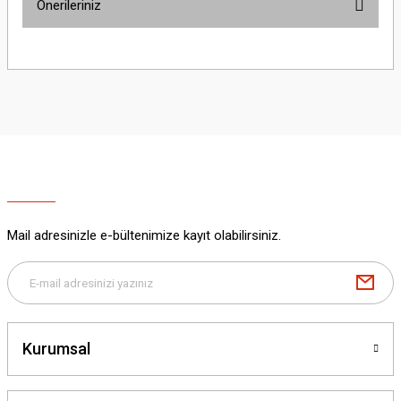
Önerileriniz
Yorum Yaz
Bu ürünün fiyat bilgisi, resim, ürün açıklamalarında ve diğer konularda
yetersiz gördüğünüz noktaları öneri formunu kullanarak tarafımıza
iletebilirsiniz.
Görüş ve önerileriniz için teşekkür ederiz.
Ürün resmi kalitesiz, bozuk veya görüntülenemiyor.
Ürün açıklamasında eksik bilgiler bulunuyor.
Ürün bilgilerinde hatalar bulunuyor.
Ürün fiyatı diğer sitelerden daha pahalı.
Mail adresinizle e-bültenimize kayıt olabilirsiniz.
Bu ürüne benzer farklı alternatifler olmalı.
Kurumsal
Gönder