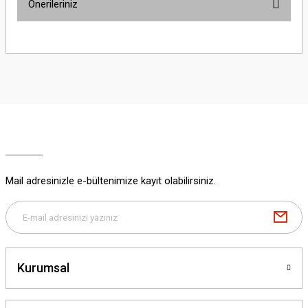
Önerileriniz
Yorum Yaz
Bu ürünün fiyat bilgisi, resim, ürün açıklamalarında ve diğer konularda
yetersiz gördüğünüz noktaları öneri formunu kullanarak tarafımıza
iletebilirsiniz.
Görüş ve önerileriniz için teşekkür ederiz.
Ürün resmi kalitesiz, bozuk veya görüntülenemiyor.
Ürün açıklamasında eksik bilgiler bulunuyor.
Ürün bilgilerinde hatalar bulunuyor.
Ürün fiyatı diğer sitelerden daha pahalı.
Mail adresinizle e-bültenimize kayıt olabilirsiniz.
Bu ürüne benzer farklı alternatifler olmalı.
Kurumsal
Gönder