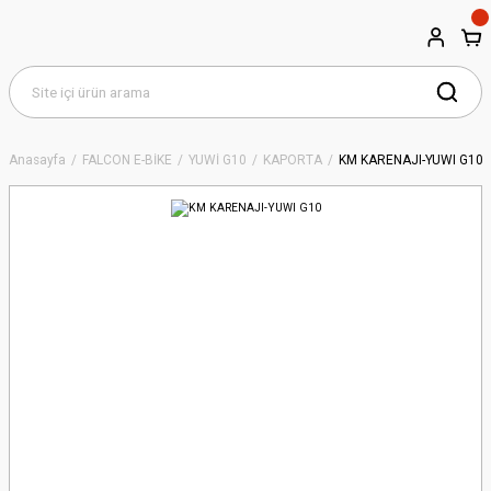
Anasayfa
FALCON E-BİKE
YUWİ G10
KAPORTA
KM KARENAJI-YUWI G10