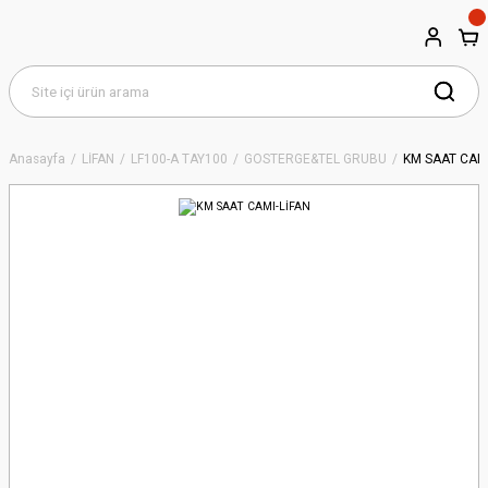
Anasayfa
LİFAN
LF100-A TAY100
GÖSTERGE&TEL GRUBU
KM SAAT CAMI