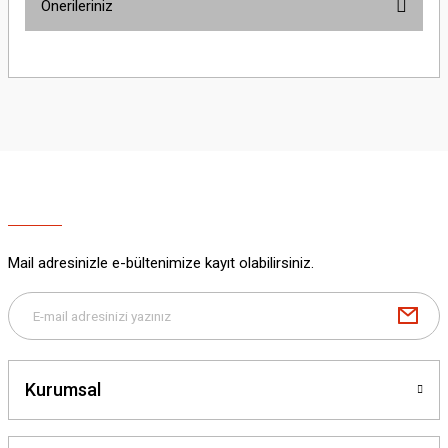
Önerileriniz
Yorum Yaz
Bu ürünün fiyat bilgisi, resim, ürün açıklamalarında ve diğer konularda
yetersiz gördüğünüz noktaları öneri formunu kullanarak tarafımıza
iletebilirsiniz.
Görüş ve önerileriniz için teşekkür ederiz.
Ürün resmi kalitesiz, bozuk veya görüntülenemiyor.
Ürün açıklamasında eksik bilgiler bulunuyor.
Ürün bilgilerinde hatalar bulunuyor.
Ürün fiyatı diğer sitelerden daha pahalı.
Mail adresinizle e-bültenimize kayıt olabilirsiniz.
Bu ürüne benzer farklı alternatifler olmalı.
Kurumsal
Gönder