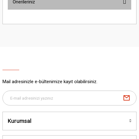
Önerileriniz
Yorum Yaz
Bu ürünün fiyat bilgisi, resim, ürün açıklamalarında ve diğer konularda
yetersiz gördüğünüz noktaları öneri formunu kullanarak tarafımıza
iletebilirsiniz.
Görüş ve önerileriniz için teşekkür ederiz.
Ürün resmi kalitesiz, bozuk veya görüntülenemiyor.
Ürün açıklamasında eksik bilgiler bulunuyor.
Ürün bilgilerinde hatalar bulunuyor.
Ürün fiyatı diğer sitelerden daha pahalı.
Mail adresinizle e-bültenimize kayıt olabilirsiniz.
Bu ürüne benzer farklı alternatifler olmalı.
Kurumsal
Gönder