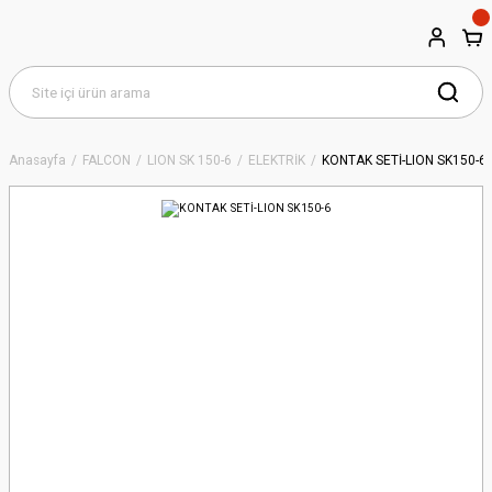
Anasayfa
FALCON
LION SK 150-6
ELEKTRİK
KONTAK SETİ-LION SK150-6