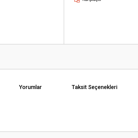
Yorumlar
Taksit Seçenekleri
 yetersiz gördüğünüz noktaları öneri formunu kullanarak tarafımıza iletebilirsini
Bu ürüne ilk yorumu siz yapın!