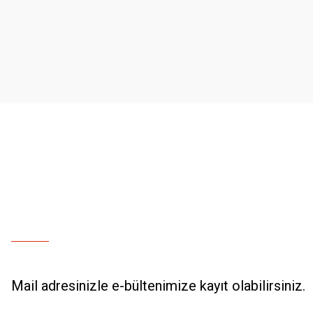
Ürün resmi kalitesiz, bozuk veya görüntülenemiyor.
Ürün açıklamasında eksik bilgiler bulunuyor.
Ürün bilgilerinde hatalar bulunuyor.
Ürün fiyatı diğer sitelerden daha pahalı.
Bu ürüne benzer farklı alternatifler olmalı.
Mail adresinizle e-bültenimize kayıt olabilirsiniz.