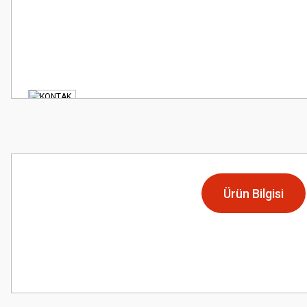
Ürün Bilgisi
Bu ürünün fiyat bilgisi, resim, ürün açıklamalarında ve diğer konularda
Görüş ve önerileriniz için teşekkür ederiz.