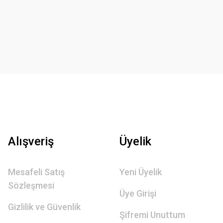
Alışveriş
Üyelik
Mesafeli Satış
Yeni Üyelik
Sözleşmesi
Üye Girişi
Gizlilik ve Güvenlik
Şifremi Unuttum