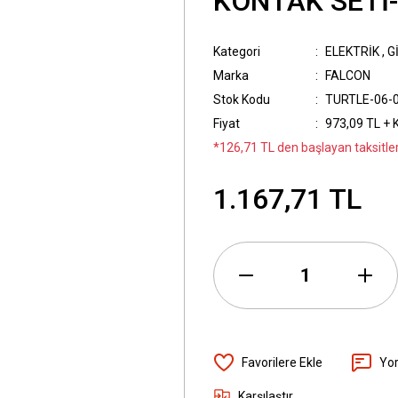
KONTAK SETİ
Kategori
ELEKTRİK
,
G
Marka
FALCON
Stok Kodu
TURTLE-06-
Fiyat
973,09 TL + 
*126,71 TL den başlayan taksitler
1.167,71 TL
Yo
Karşılaştır