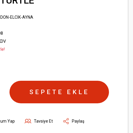
-TURTLE
İDON-ELCİK-AYNA
08
KDV
le!
SEPETE EKLE
rum Yap
Tavsiye Et
Paylaş