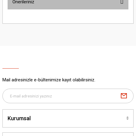
Önerileriniz
Yorum Yaz
Bu ürünün fiyat bilgisi, resim, ürün açıklamalarında ve diğer konularda
yetersiz gördüğünüz noktaları öneri formunu kullanarak tarafımıza
iletebilirsiniz.
Görüş ve önerileriniz için teşekkür ederiz.
Ürün resmi kalitesiz, bozuk veya görüntülenemiyor.
Ürün açıklamasında eksik bilgiler bulunuyor.
Ürün bilgilerinde hatalar bulunuyor.
Ürün fiyatı diğer sitelerden daha pahalı.
Mail adresinizle e-bültenimize kayıt olabilirsiniz.
Bu ürüne benzer farklı alternatifler olmalı.
Kurumsal
Gönder