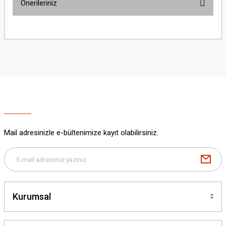
Önerileriniz
Yorum Yaz
Bu ürünün fiyat bilgisi, resim, ürün açıklamalarında ve diğer konularda
yetersiz gördüğünüz noktaları öneri formunu kullanarak tarafımıza
iletebilirsiniz.
Görüş ve önerileriniz için teşekkür ederiz.
Ürün resmi kalitesiz, bozuk veya görüntülenemiyor.
Ürün açıklamasında eksik bilgiler bulunuyor.
Ürün bilgilerinde hatalar bulunuyor.
Ürün fiyatı diğer sitelerden daha pahalı.
Mail adresinizle e-bültenimize kayıt olabilirsiniz.
Bu ürüne benzer farklı alternatifler olmalı.
Kurumsal
Gönder