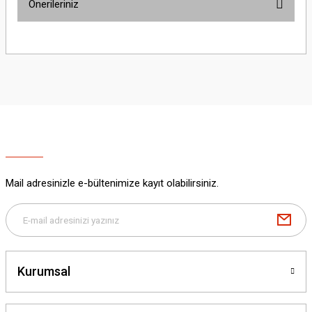
Önerileriniz
Yorum Yaz
Bu ürünün fiyat bilgisi, resim, ürün açıklamalarında ve diğer konularda
yetersiz gördüğünüz noktaları öneri formunu kullanarak tarafımıza
iletebilirsiniz.
Görüş ve önerileriniz için teşekkür ederiz.
Ürün resmi kalitesiz, bozuk veya görüntülenemiyor.
Ürün açıklamasında eksik bilgiler bulunuyor.
Ürün bilgilerinde hatalar bulunuyor.
Ürün fiyatı diğer sitelerden daha pahalı.
Mail adresinizle e-bültenimize kayıt olabilirsiniz.
Bu ürüne benzer farklı alternatifler olmalı.
Kurumsal
Gönder