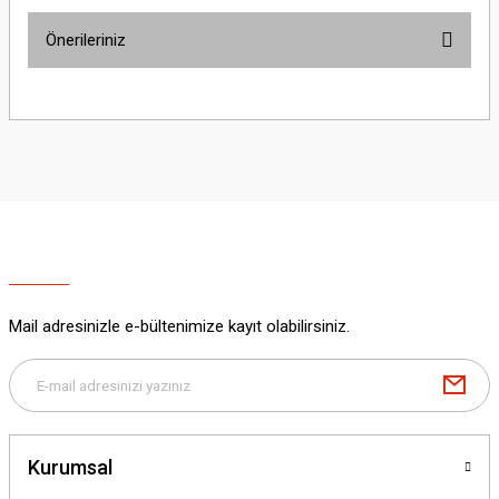
Önerileriniz
Yorum Yaz
Bu ürünün fiyat bilgisi, resim, ürün açıklamalarında ve diğer konularda
yetersiz gördüğünüz noktaları öneri formunu kullanarak tarafımıza
iletebilirsiniz.
Görüş ve önerileriniz için teşekkür ederiz.
Ürün resmi kalitesiz, bozuk veya görüntülenemiyor.
Ürün açıklamasında eksik bilgiler bulunuyor.
Ürün bilgilerinde hatalar bulunuyor.
Ürün fiyatı diğer sitelerden daha pahalı.
Mail adresinizle e-bültenimize kayıt olabilirsiniz.
Bu ürüne benzer farklı alternatifler olmalı.
Kurumsal
Gönder