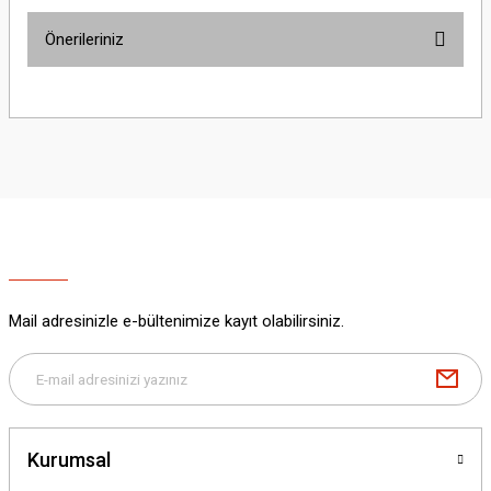
Önerileriniz
Yorum Yaz
Bu ürünün fiyat bilgisi, resim, ürün açıklamalarında ve diğer konularda
yetersiz gördüğünüz noktaları öneri formunu kullanarak tarafımıza
iletebilirsiniz.
Görüş ve önerileriniz için teşekkür ederiz.
Ürün resmi kalitesiz, bozuk veya görüntülenemiyor.
Ürün açıklamasında eksik bilgiler bulunuyor.
Ürün bilgilerinde hatalar bulunuyor.
Ürün fiyatı diğer sitelerden daha pahalı.
Mail adresinizle e-bültenimize kayıt olabilirsiniz.
Bu ürüne benzer farklı alternatifler olmalı.
Kurumsal
Gönder