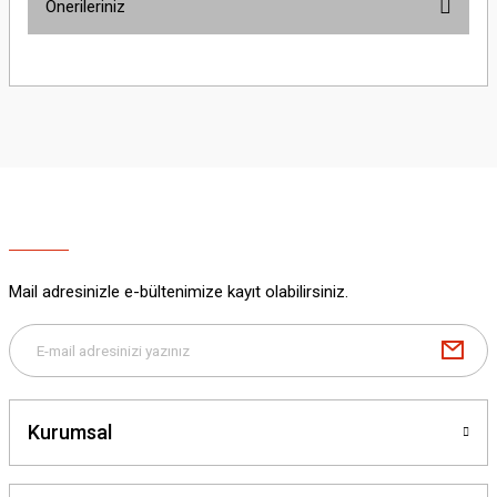
Önerileriniz
Yorum Yaz
Bu ürünün fiyat bilgisi, resim, ürün açıklamalarında ve diğer konularda
yetersiz gördüğünüz noktaları öneri formunu kullanarak tarafımıza
iletebilirsiniz.
Görüş ve önerileriniz için teşekkür ederiz.
Ürün resmi kalitesiz, bozuk veya görüntülenemiyor.
Ürün açıklamasında eksik bilgiler bulunuyor.
Ürün bilgilerinde hatalar bulunuyor.
Ürün fiyatı diğer sitelerden daha pahalı.
Mail adresinizle e-bültenimize kayıt olabilirsiniz.
Bu ürüne benzer farklı alternatifler olmalı.
Kurumsal
Gönder